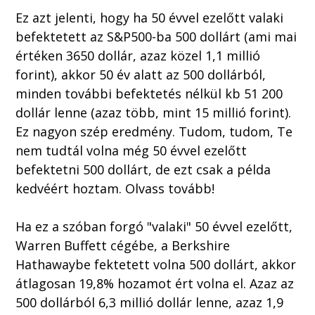
Ez azt jelenti, hogy ha 50 évvel ezelőtt valaki
befektetett az S&P500-ba 500 dollárt (ami mai
értéken 3650 dollár, azaz közel 1,1 millió
forint), akkor 50 év alatt az 500 dollárból,
minden további befektetés nélkül kb 51 200
dollár lenne (azaz több, mint 15 millió forint).
Ez nagyon szép eredmény. Tudom, tudom, Te
nem tudtál volna még 50 évvel ezelőtt
befektetni 500 dollárt, de ezt csak a példa
kedvéért hoztam. Olvass tovább!
Ha ez a szóban forgó "valaki" 50 évvel ezelőtt,
Warren Buffett cégébe, a Berkshire
Hathawaybe fektetett volna 500 dollárt, akkor
átlagosan 19,8% hozamot ért volna el. Azaz az
500 dollárból 6,3 millió dollár lenne, azaz 1,9