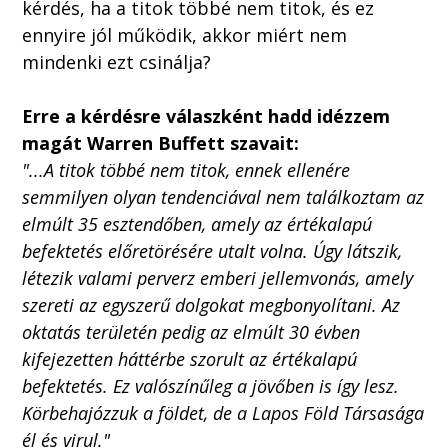
kérdés, ha a titok többé nem titok, és ez
ennyire jól működik, akkor miért nem
mindenki ezt csinálja?
Erre a kérdésre válaszként hadd idézzem
magát Warren Buffett szavait:
"...A titok többé nem titok, ennek ellenére
semmilyen olyan tendenciával nem találkoztam az
elmúlt 35 esztendőben, amely az értékalapú
befektetés előretörésére utalt volna. Úgy látszik,
létezik valami perverz emberi jellemvonás, amely
szereti az egyszerű dolgokat megbonyolítani. Az
oktatás területén pedig az elmúlt 30 évben
kifejezetten háttérbe szorult az értékalapú
befektetés. Ez valószínűleg a jövőben is így lesz.
Körbehajózzuk a földet, de a Lapos Föld Társasága
él és virul."