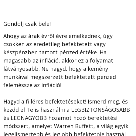
Gondolj csak bele!
Ahogy az árak évről évre emelkednek, úgy
csökken az eredetileg befektetett vagy
készpénzben tartott pénzed értéke. Ha
magasabb az infláció, akkor ez a folyamat
látványosabb. Ne hagyd, hogy a kemény
munkával megszerzett befektetett pénzed
feleméssze az infláció!
Hagyd a filléres befektetéseket! Ismerd meg, és
kezdd el Te is használni a LEGBIZTONSÁGOSABB
és LEGNAGYOBB hozamot hozó befektetési
módszert, amelyet Warren Buffett, a világ egyik
legelismertebb és legjobb befektetője használ,