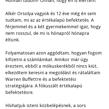
Honnan tudom? Onnan, hogy én is elértem.
Alkér Orsolya vagyok és 12 éve még én sem
tudtam, mi az az értékalapú befektetés. A
férjemmel és a két gyermekemmel igaz, hogy
nem rosszul, de mi is hónapról hónapra
éltünk.
Folyamatosan azon aggódtam, hogyan fogom
kifizetni a számláinkat. Amikor már úgy
éreztem, ebből a mókuskerékből nincs kiút,
elkezdtem keresni a megoldást és rátaláltam
Warren Buffettre és a befektetési
stratégiájára. A fókuszált értékalapú
befektetésre.
Hívhatjuk isteni közbelépésnek, a sors