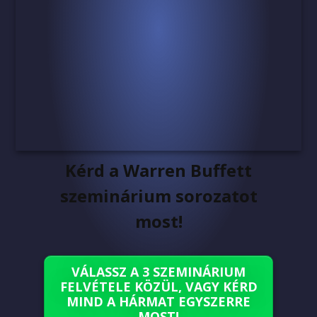
Kérd a Warren Buffett
szeminárium sorozatot
most!
VÁLASSZ A 3 SZEMINÁRIUM
FELVÉTELE KÖZÜL, VAGY KÉRD
MIND A HÁRMAT EGYSZERRE
MOST!