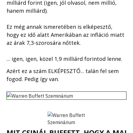
milliárd forint (igen, jól olvasol, nem millió,
hanem milliárd).
Ez még annak ismeretében is elképesztő,
hogy ez idő alatt Amerikában az infláció miatt
az árak 7,3-szorosára nőttek.
... igen, igen, közel 1,9 milliárd forintod lenne.
Azért ez a szám ELKÉPESZTŐ... talán fel sem
fogod. Pedig így van.
MIT CSINÁL BUFFETT, HOGY A MAI