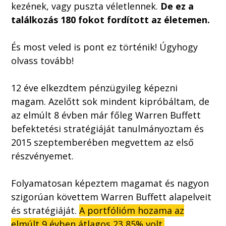
kezének, vagy puszta véletlennek.
De ez a
találkozás 180 fokot fordított az életemen.
És most veled is pont ez történik! Úgyhogy
olvass tovább!
12 éve elkezdtem pénzügyileg képezni
magam. Azelőtt sok mindent kipróbáltam, de
az elmúlt 8 évben már főleg Warren Buffett
befektetési stratégiáját tanulmányoztam és
2015 szeptemberében megvettem az első
részvényemet.
Folyamatosan képeztem magamat és nagyon
szigorúan követtem Warren Buffett alapelveit
és stratégiáját.
A portfólióm hozama az
elmúlt 9 évben átlagos 23,85% volt.