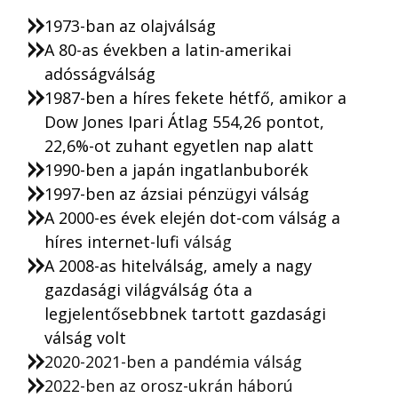
1973-ban az olajválság
A 80-as években a latin-amerikai
adósságválság
1987-ben a híres fekete hétfő, amikor a
Dow Jones Ipari Átlag 554,26 pontot,
22,6%-ot zuhant egyetlen nap alatt
1990-ben a japán ingatlanbuborék
1997-ben az ázsiai pénzügyi válság
A 2000-es évek elején dot-com válság a
híres internet-lufi
válság
A 2008-as hitelválság, amely a nagy
gazdasági világválság óta a
legjelentősebbnek tartott gazdasági
válság volt
2020-2021-ben a pandémia válság
2022-ben az orosz-ukrán háború