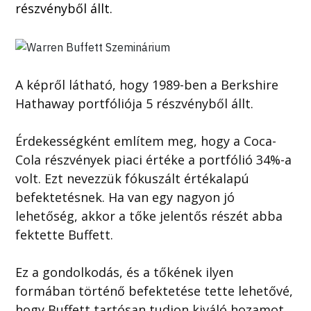
részvényből állt.
A képről látható, hogy 1989-ben a Berkshire
Hathaway portfóliója 5 részvényből állt.
Érdekességként említem meg, hogy a Coca-
Cola részvények piaci értéke a portfólió 34%-a
volt. Ezt nevezzük fókuszált értékalapú
befektetésnek. Ha van egy nagyon jó
lehetőség, akkor a tőke jelentős részét abba
fektette Buffett.
Ez a gondolkodás, és a tőkének ilyen
formában történő befektetése tette lehetővé,
hogy Buffett tartósan tudjon kiváló hozamot