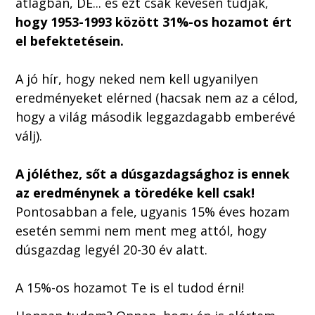
átlagban, DE... és ezt csak kevesen tudják,
hogy 1953-1993 között 31%-os hozamot ért
el befektetésein.
A jó hír, hogy neked nem kell ugyanilyen
eredményeket elérned (hacsak nem az a célod,
hogy a világ második leggazdagabb emberévé
válj).
A jóléthez, sőt a dúsgazdagsághoz is ennek
az eredménynek a töredéke kell csak!
Pontosabban a fele, ugyanis 15% éves hozam
esetén semmi nem ment meg attól, hogy
dúsgazdag legyél 20-30 év alatt.
A 15%-os hozamot Te is el tudod érni!