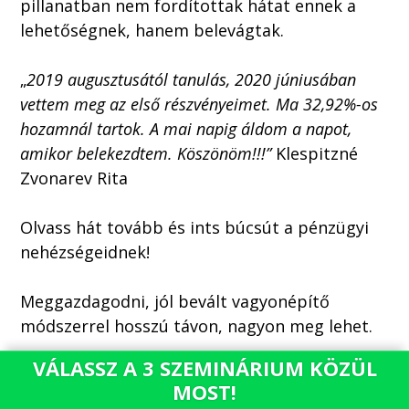
pillanatban nem fordítottak hátat ennek a
lehetőségnek, hanem belevágtak.
„
2019 augusztusától tanulás, 2020 júniusában
vettem meg az első részvényeimet. Ma 32,92%-os
hozamnál tartok. A mai napig áldom a napot,
amikor belekezdtem. Köszönöm!!!”
Klespitzné
Zvonarev Rita
Olvass hát tovább és ints búcsút a pénzügyi
nehézségeidnek!
Meggazdagodni, jól bevált vagyonépítő
módszerrel hosszú távon, nagyon meg lehet.
VÁLASSZ A 3 SZEMINÁRIUM KÖZÜL
Nem érdemes hinni a gyors
MOST!
meggazdagodásban!