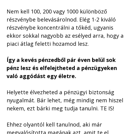
Nem kell 100, 200 vagy 1000 különböző
részvénybe belevásárolnod. Elég 1-2 kiváló
részvénybe koncentrálni a tőkéd, ugyanis
ekkor sokkal nagyobb az esélyed arra, hogy a
piaci átlag feletti hozamod lesz.
Így a kevés pénzedből pár éven belül sok
pénz lesz és elfelejtheted a pénzügyeken
való aggódást egy életre.
Helyette élvezheted a pénzügyi biztonság
nyugalmát. Bár lehet, még mindig nem hiszel
nekem, ezt bárki meg tudja tanulni. TE IS!
Ehhez olyantól kell tanulnod, aki már
megvalósította magának azt, amit te el