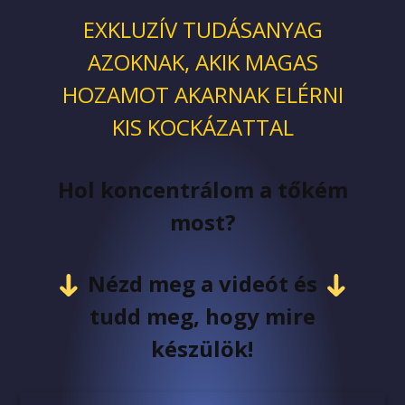
EXKLUZÍV TUDÁSANYAG
AZOKNAK, AKIK MAGAS
HOZAMOT AKARNAK ELÉRNI
KIS KOCKÁZATTAL
Hol koncentrálom a tőkém
most?
Nézd meg a videót és
tudd meg, hogy mire
készülök!